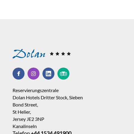
Reservierungszentrale
Dolan Hotels Dritter Stock, Sieben
Bond Street,
St Helier,
Jersey JE2 3NP
Kanalinseln
Telefon
+44 1534 491900