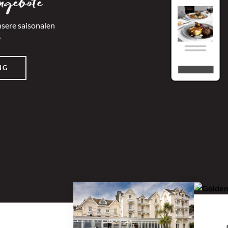
ngebote
nsere saisonalen
e
NG