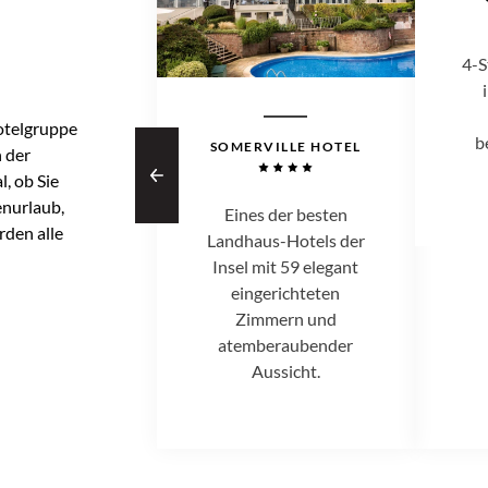
4-S
Hotelgruppe
b
SOMERVILLE HOTEL
n der
, ob Sie
enurlaub,
Eines der besten
rden alle
Landhaus-Hotels der
Insel mit 59 elegant
eingerichteten
Zimmern und
atemberaubender
Aussicht.