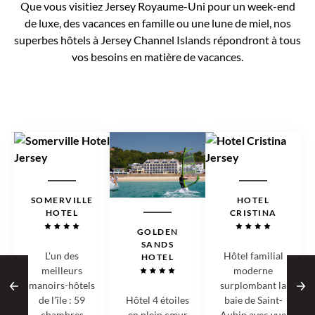
Que vous visitiez Jersey Royaume-Uni pour un week-end
de luxe, des vacances en famille ou une lune de miel, nos
superbes hôtels à Jersey Channel Islands répondront à tous
vos besoins en matière de vacances.
SOMERVILLE
HOTEL
HOTEL
CRISTINA
GOLDEN
SANDS
L'un des
Hôtel familial
HOTEL
meilleurs
moderne
manoirs-hôtels
surplombant la
Hôtel 4 étoiles
de l'île : 59
baie de Saint-
en plein cœur
chambres
Aubin avec vue