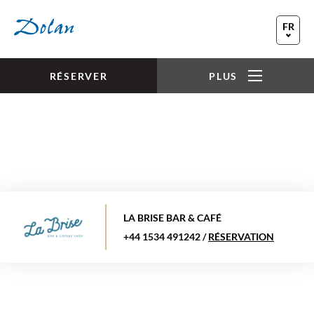
Skip to main content
FR
EN
DE
RÉSERVER
PLUS
LA BRISE BAR & CAFÉ
+44 1534 491242
/
RÉSERVATION